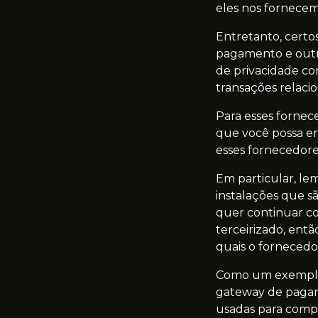
eles nos fornecem
Entretanto, certo
pagamento e outro
de privacidade co
transações relaci
Para esses fornec
que você possa en
esses fornecedore
Em particular, le
instalações que sã
quer continuar c
terceirizado, entã
quais o fornecedor
Como um exemplo, 
gateway de pagame
usadas para compl