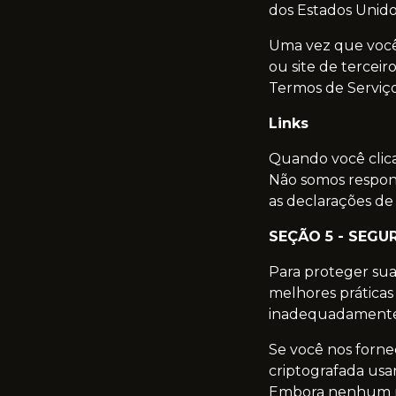
dos Estados Unidos
Uma vez que você 
ou site de terceir
Termos de Serviço 
Links
Quando você clica 
Não somos responsá
as declarações de 
SEÇÃO 5 - SEGU
Para proteger sua
melhores práticas 
inadequadamente, 
Se você nos forne
criptografada usa
Embora nenhum mé