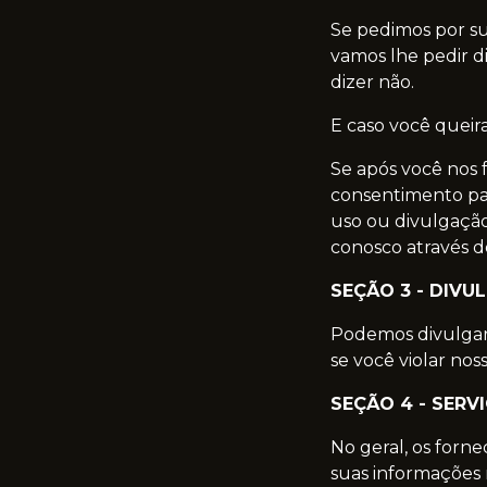
Se pedimos por su
vamos lhe pedir d
dizer não.
E caso você queir
Se após você nos 
consentimento par
uso ou divulgaçã
conosco através do
SEÇÃO 3 - DIV
Podemos divulgar 
se você violar nos
SEÇÃO 4 - SERV
No geral, os forne
suas informações 