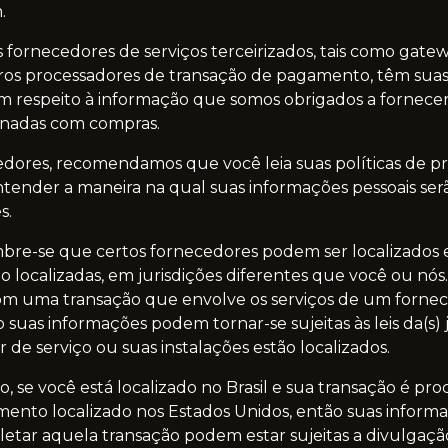
.
s fornecedores de serviços terceirizados, tais como gate
s processadores de transação de pagamento, têm suas p
m respeito à informação que somos obrigados a fornecer
onadas com compras.
edores, recomendamos que você leia suas políticas de pr
tender a maneira na qual suas informações pessoais ser
s.
mbre-se que certos fornecedores podem ser localizados 
o localizadas, em jurisdições diferentes que você ou nós.
om uma transação que envolve os serviços de um fornec
o suas informações podem tornar-se sujeitas às leis da(s) 
 de serviço ou suas instalações estão localizados.
se você está localizado no Brasil e sua transação é pr
nto localizado nos Estados Unidos, então suas informa
etar aquela transação podem estar sujeitas a divulgação