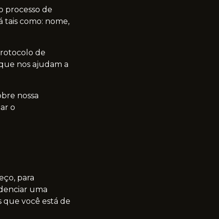
o processo de
á tais como: nome,
rotocolo de
 que nos ajudam a
obre nossa
ar o
eço, para
idenciar uma
 que você está de