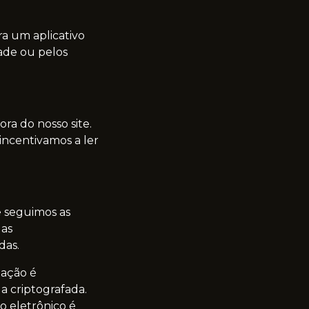
ra um aplicativo
dade ou pelos
ra do nosso site.
 incentivamos a ler
e seguimos as
das
das.
mação é
a criptografada.
 eletrônico é