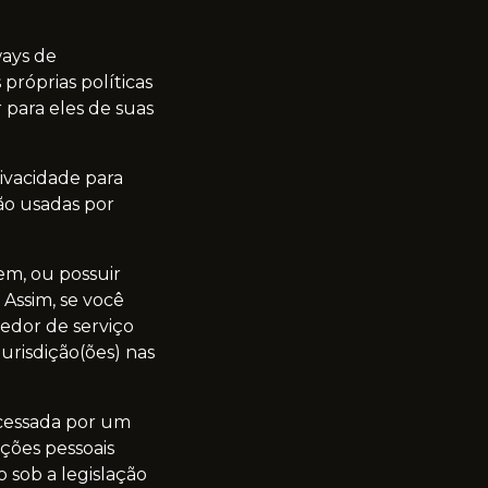
ways de
róprias políticas
 para eles de suas
ivacidade para
ão usadas por
em, ou possuir
 Assim, se você
edor de serviço
jurisdição(ões) nas
ocessada por um
ções pessoais
 sob a legislação