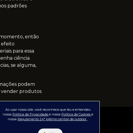
mos padrões
r momento, então
 efeito
riais para essa
tenha ciência
ias, se alguma,
ormações podem
 a vender produtos
Ao usar nosso site, você reconhece que leu e entendeu
nossa
Política de Privacidade
e nossa
Política de Cookies
e
nossa
Regulamento 24° prêmio central de outdoor
.