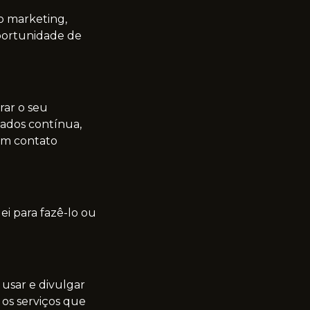
o marketing,
portunidade de
rar o seu
ados contínua,
em contato
ei para fazê-lo ou
 usar e divulgar
 os serviços que